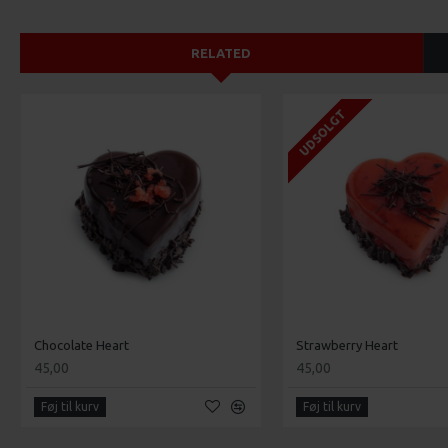
RELATED
UDSOLGT
Chocolate Heart
Strawberry Heart
45,00
45,00
Føj til kurv
Føj til kurv