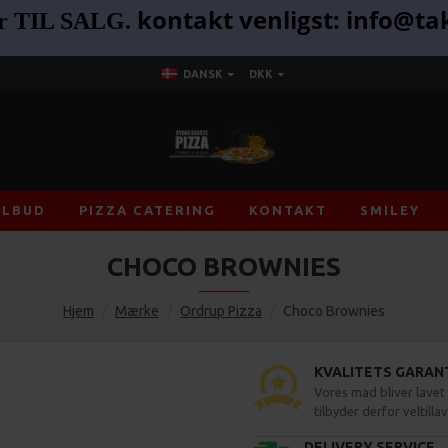
kontakt venligst: info@t
er TIL SALG.
DANSK
DKK
ILBUD
PIZZA CATERING
KONTAKT
SMILEY
CHOCO BROWNIES
Hjem
Mærke
Ordrup Pizza
Choco Brownies
KVALITETS GARAN
Vores mad bliver lavet a
tilbyder derfor veltill
DELIVERY SERVICE