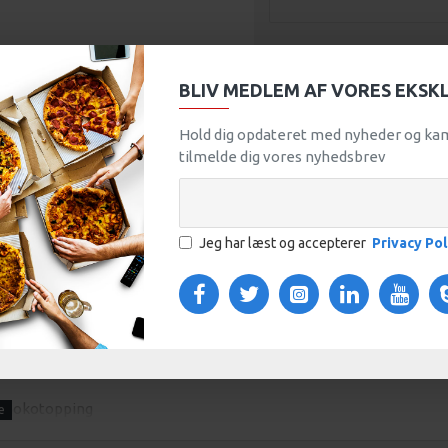
BLIV MEDLEM AF VORES EKSKL
FØJ TIL KURV
Hold dig opdateret med nyheder og ka
tilmelde dig vores nyhedsbrev
MERE FRA ORDRUP PIZZA
Burger Menu med hakket oksekød, bacon, cheddarost, tomat, salat, rødløg, pickles, trøffelmayo og ketchup hertil pommes frites
Jeg har læst og accepterer
Privacy Pol
109,00
OS
 chokotopping