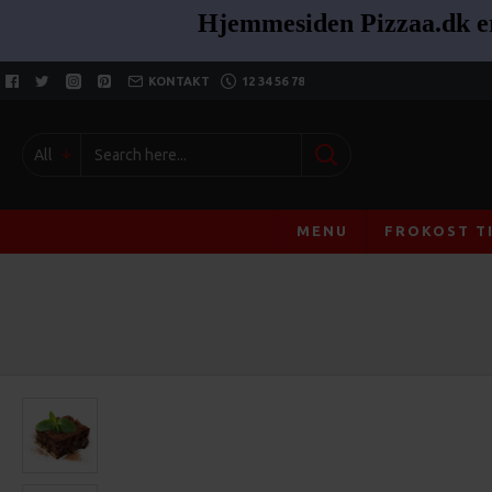
Hjemmesiden
Pizzaa.dk 
KONTAKT
12 34 56 78
All
MENU
FROKOST T