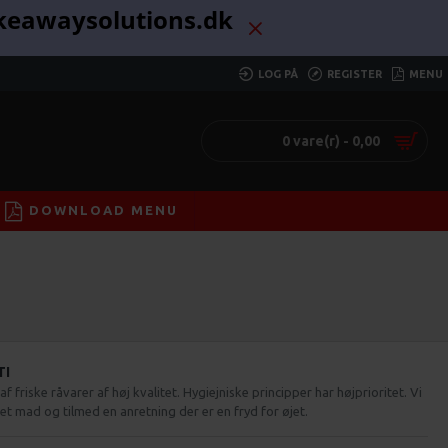
akeawaysolutions.dk
LOG PÅ
REGISTER
MENU
0 vare(r) - 0,00
DOWNLOAD MENU
TI
f friske råvarer af høj kvalitet. Hygiejniske principper har højprioritet. Vi
avet mad og tilmed en anretning der er en fryd for øjet.