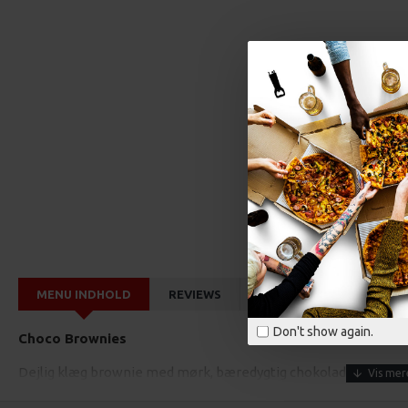
MENU INDHOLD
REVIEWS
ALLERGENER
VIDE
Don't show again.
Choco Brownies
Dejlig klæg brownie med mørk, bæredygtig chokolade og blød